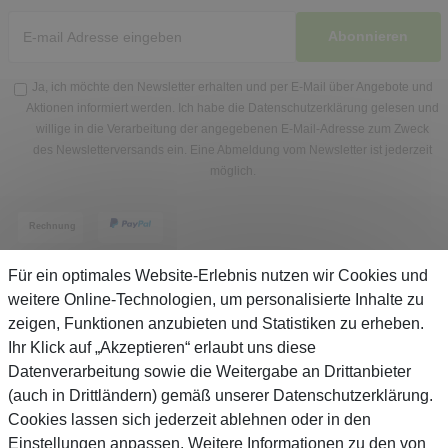
Abonnieren
Ja, ich möchte den Newsletter erhalten und per E-Mail über Angebote und
Aktionen informiert werden. Ich habe die
Datenschutzerklärung
gelesen und
willige in die Verarbeitung der angegebenen E-Mail-Adresse zum Zweck
des Newsletterversands ein. Eine Abmeldung vom Newsletter ist jederzeit
möglich.
Für ein optimales Website-Erlebnis nutzen wir Cookies und
weitere Online-Technologien, um personalisierte Inhalte zu
zeigen, Funktionen anzubieten und Statistiken zu erheben.
Service
Ihr Klick auf „Akzeptieren“ erlaubt uns diese
Datenverarbeitung sowie die Weitergabe an Drittanbieter
(auch in Drittländern) gemäß unserer Datenschutzerklärung.
Unternehmen
Cookies lassen sich jederzeit ablehnen oder in den
Einstellungen anpassen. Weitere Informationen zu den von