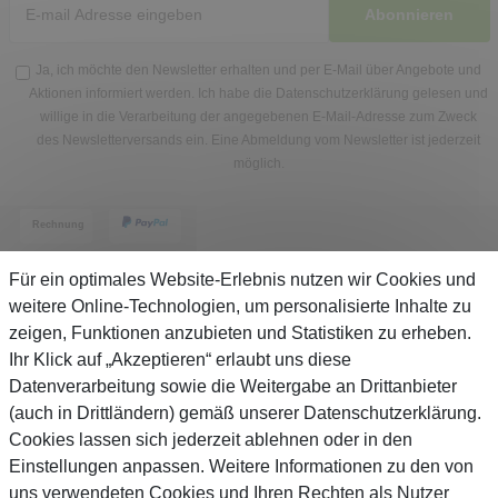
Abonnieren
Ja, ich möchte den Newsletter erhalten und per E-Mail über Angebote und
Aktionen informiert werden. Ich habe die
Datenschutzerklärung
gelesen und
willige in die Verarbeitung der angegebenen E-Mail-Adresse zum Zweck
des Newsletterversands ein. Eine Abmeldung vom Newsletter ist jederzeit
möglich.
Für ein optimales Website-Erlebnis nutzen wir Cookies und
weitere Online-Technologien, um personalisierte Inhalte zu
zeigen, Funktionen anzubieten und Statistiken zu erheben.
Service
Ihr Klick auf „Akzeptieren“ erlaubt uns diese
Datenverarbeitung sowie die Weitergabe an Drittanbieter
(auch in Drittländern) gemäß unserer Datenschutzerklärung.
Unternehmen
Cookies lassen sich jederzeit ablehnen oder in den
Einstellungen anpassen. Weitere Informationen zu den von
Über Gejo
uns verwendeten Cookies und Ihren Rechten als Nutzer