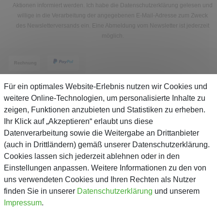
Aktionen informiert werden. Ich habe die
Datenschutzerklärung
gelesen und
willige in die Verarbeitung der angegebenen E-Mail-Adresse zum Zweck
des Newsletterversands ein. Eine Abmeldung vom Newsletter ist jederzeit
möglich.
Für ein optimales Website-Erlebnis nutzen wir Cookies und
weitere Online-Technologien, um personalisierte Inhalte zu
zeigen, Funktionen anzubieten und Statistiken zu erheben.
Service
Ihr Klick auf „Akzeptieren“ erlaubt uns diese
Datenverarbeitung sowie die Weitergabe an Drittanbieter
(auch in Drittländern) gemäß unserer Datenschutzerklärung.
Unternehmen
Cookies lassen sich jederzeit ablehnen oder in den
Einstellungen anpassen. Weitere Informationen zu den von
Über Gejo
uns verwendeten Cookies und Ihren Rechten als Nutzer
finden Sie in unserer
Daten­schutz­erklärung
und unserem
Kontaktformular
Impressum
.
AGB