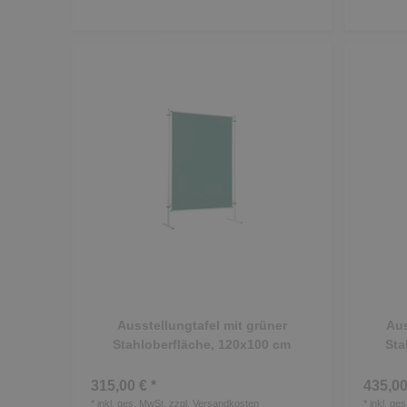
Ausstellungtafel mit grüner
Aus
Stahloberfläche, 120x100 cm
Sta
315,00 € *
435,00
*
inkl. ges. MwSt.
zzgl.
Versandkosten
*
inkl. ge