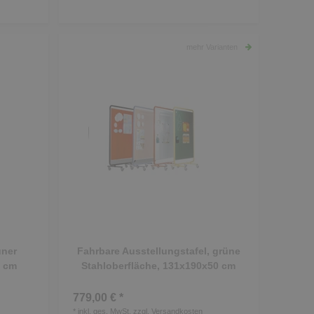
mehr Varianten
üner
Fahrbare Ausstellungstafel, grüne
0 cm
Stahloberfläche, 131x190x50 cm
779,00 € *
*
inkl. ges. MwSt.
zzgl.
Versandkosten