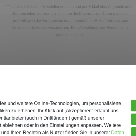
Ja, ich möchte den Newsletter erhalten und per E-Mail über Angebote und
Aktionen informiert werden. Ich habe die
Datenschutzerklärung
gelesen
und willige in die Verarbeitung der angegebenen E-Mail-Adresse zum
Zweck des Newsletterversands ein. Eine Abmeldung vom Newsletter ist
jederzeit möglich.
Unternehmen
Me
ies und weitere Online-Technologien, um personalisierte
Über Gejo
Re
iken zu erheben. Ihr Klick auf „Akzeptieren“ erlaubt uns
Kontaktformular
Lo
ittanbieter (auch in Drittländern) gemäß unserer
AGB
Wa
t ablehnen oder in den Einstellungen anpassen. Weitere
und Ihren Rechten als Nutzer finden Sie in unserer
Daten­
ur Batterieentsorgung
Datenschutz
Ka