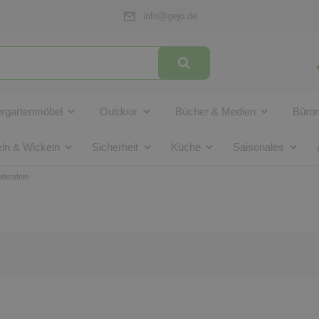
info@gejo.de
ergartenmöbel
Outdoor
Bücher & Medien
Bürom
ln & Wickeln
Sicherheit
Küche
Saisonales
detafeln