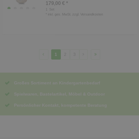
179,00 € *
1
Set
*
inkl. ges. MwSt.
zzgl.
Versandkosten
1
2
3
Großes Sortiment an Kindergartenbedarf
Spielwaren, Bastelartikel, Möbel & Outdoor
Persönlicher Kontakt, kompetente Beratung