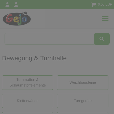
0,00 EUR
l
Textilien
Konzepte
&
Ansätze
Bewegung & Turnhalle
Turnmatten &
Weichbausteine
Schaumstoffelemente
Kletterwände
Turngeräte