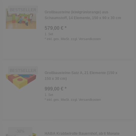
BESTSELLER
Großbausteine (kiwigrün/orange) aus
Schaumstoff, 14 Elemente, 150 x 90 x 30 cm
579,00 € *
1
Set
*
inkl. ges. MwSt.
zzgl.
Versandkosten
BESTSELLER
Großbausteine-Satz A, 21 Elemente (150 x
150 x 30 cm)
999,00 € *
1
Set
*
inkl. ges. MwSt.
zzgl.
Versandkosten
-30%
HABA Krabbelrolle Bauernhof, ab 6 Monate