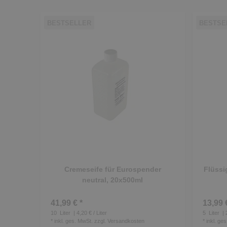
BESTSELLER
BESTSE
Cremeseife für Eurospender
Flüssi
neutral, 20x500ml
41,99 € *
13,99 
10
Liter
| 4,20 € / Liter
5
Liter
| 
*
inkl. ges. MwSt.
zzgl.
Versandkosten
*
inkl. ge