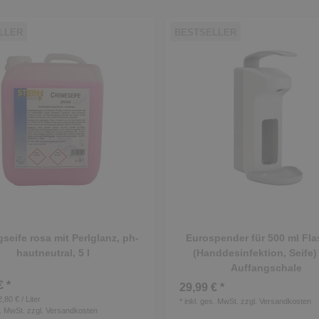
LLER
BESTSELLER
gseife rosa mit Perlglanz, ph-
Eurospender für 500 ml Fl
hautneutral, 5 l
(Handdesinfektion, Seife) 
Auffangschale
€ *
29,99 € *
2,80 € / Liter
*
inkl. ges. MwSt.
zzgl.
Versandkosten
s. MwSt.
zzgl.
Versandkosten