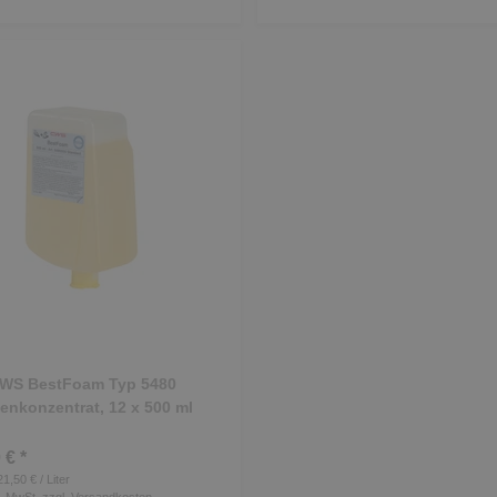
WS BestFoam Typ 5480
fenkonzentrat, 12 x 500 ml
 € *
21,50 € / Liter
s. MwSt.
zzgl.
Versandkosten