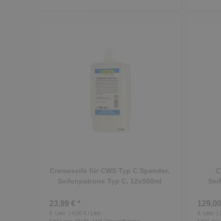
Cremeseife für CWS Typ C Spender,
C
Seifenpatrone Typ C, 12x500ml
Sei
23,99 € *
129,00
6
Liter
| 4,00 € / Liter
6
Liter
| 
*
inkl. ges. MwSt.
zzgl.
Versandkosten
*
inkl. ge