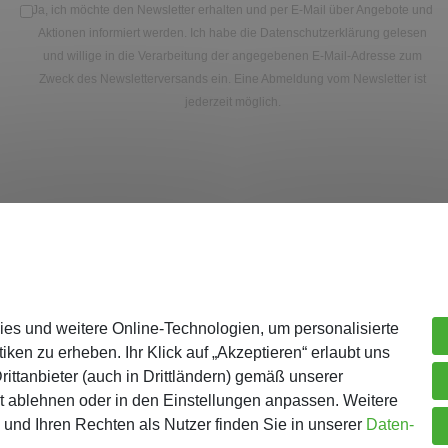
Ja, ich möchte den Newsletter erhalten und per E-Mail über Angebote und
Aktionen informiert werden. Ich habe die
Datenschutzerklärung
gelesen
und willige in die Verarbeitung der angegebenen E-Mail-Adresse zum
Zweck des Newsletterversands ein. Eine Abmeldung vom Newsletter ist
jederzeit möglich.
Unternehmen
Me
ies und weitere Online-Technologien, um personalisierte
Über Gejo
Re
iken zu erheben. Ihr Klick auf „Akzeptieren“ erlaubt uns
Kontaktformular
Lo
ittanbieter (auch in Drittländern) gemäß unserer
AGB
Wa
t ablehnen oder in den Einstellungen anpassen. Weitere
und Ihren Rechten als Nutzer finden Sie in unserer
Daten­
ur Batterieentsorgung
Datenschutz
Ka