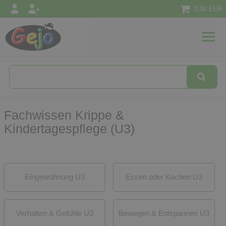
0,00 EUR
l
Textilien
Konzepte
&
Ansätze
Fachwissen Krippe &
Kindertagespflege (U3)
Eingewöhnung U3
Essen oder Kochen U3
Verhalten & Gefühle U3
Bewegen & Entspannen U3