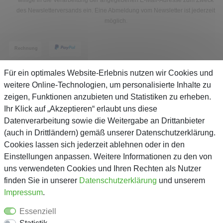
willige in die Verarbeitung der angegebenen E-Mail-Adresse zum Zweck
des Newsletterversands ein. Eine Abmeldung vom Newsletter ist jederzeit
möglich.
Für ein optimales Website-Erlebnis nutzen wir Cookies und
weitere Online-Technologien, um personalisierte Inhalte zu
zeigen, Funktionen anzubieten und Statistiken zu erheben.
Service
Ihr Klick auf „Akzeptieren“ erlaubt uns diese
Datenverarbeitung sowie die Weitergabe an Drittanbieter
(auch in Drittländern) gemäß unserer Datenschutzerklärung.
Unternehmen
Cookies lassen sich jederzeit ablehnen oder in den
Einstellungen anpassen. Weitere Informationen zu den von
Über Gejo
uns verwendeten Cookies und Ihren Rechten als Nutzer
finden Sie in unserer
Daten­schutz­erklärung
und unserem
Kontaktformular
Impressum
.
AGB
Essenziell
Datenschutz