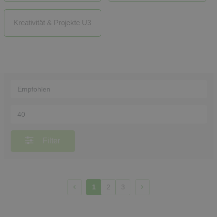
Kreativität & Projekte U3
Filter
1
2
3