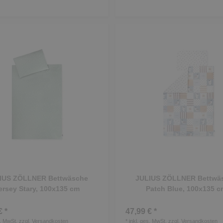
IUS ZÖLLNER Bettwäsche
JULIUS ZÖLLNER Bettwä
ersey Stary, 100x135 cm
Patch Blue, 100x135 c
€ *
47,99 € *
s. MwSt.
zzgl.
Versandkosten
*
inkl. ges. MwSt.
zzgl.
Versandkosten