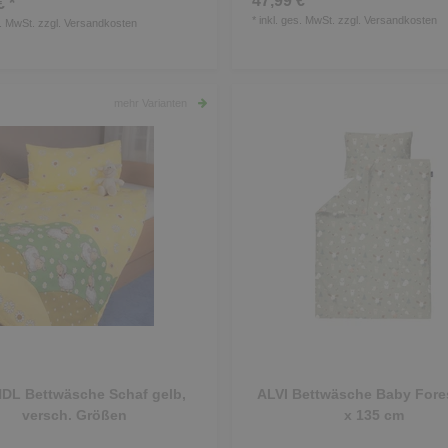
47,99 € *
€ *
*
inkl. ges. MwSt.
zzgl.
Versandkosten
s. MwSt.
zzgl.
Versandkosten
mehr Varianten
DL Bettwäsche Schaf gelb,
ALVI Bettwäsche Baby Fores
versch. Größen
x 135 cm