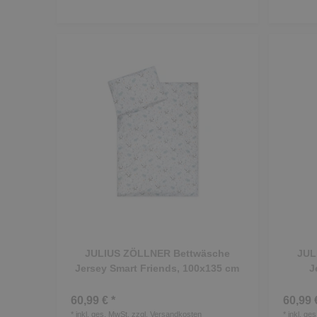
JULIUS ZÖLLNER Bettwäsche
JUL
Jersey Smart Friends, 100x135 cm
J
60,99 € *
60,99 
*
inkl. ges. MwSt.
zzgl.
Versandkosten
*
inkl. ge