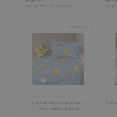
60,99 € *
59,99 
*
inkl. ges. MwSt.
zzgl.
Versandkosten
*
inkl. ge
mehr Varianten
BRÄNDL Bettwäsche Mond &
BRÄN
Teddy, versch. Größen