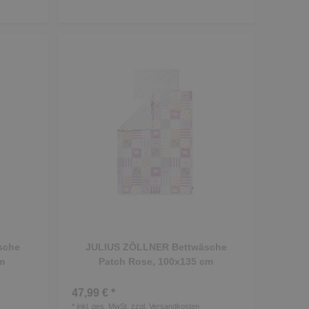
sche
JULIUS ZÖLLNER Bettwäsche
m
Patch Rose, 100x135 cm
47,99 € *
*
inkl. ges. MwSt.
zzgl.
Versandkosten