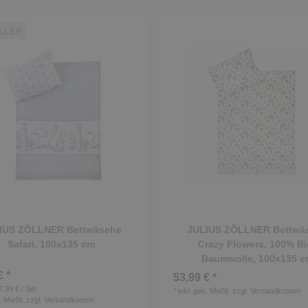
LLER
IUS ZÖLLNER Bettwäsche
JULIUS ZÖLLNER Bettwä
Safari, 100x135 cm
Crazy Flowers, 100% Bi
Baumwolle, 100x135 c
€ *
53,99 € *
7,99 € / Set
*
inkl. ges. MwSt.
zzgl.
Versandkosten
s. MwSt.
zzgl.
Versandkosten