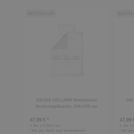
BESTSELLER
BESTSE
JULIUS ZÖLLNER Bettwäsche
JUL
Dschungelbande, 100x135 cm
47,99 € *
47,99 
1
Set
| 47,99 € / Set
1
Set
| 4
*
inkl. ges. MwSt.
zzgl.
Versandkosten
*
inkl. ge