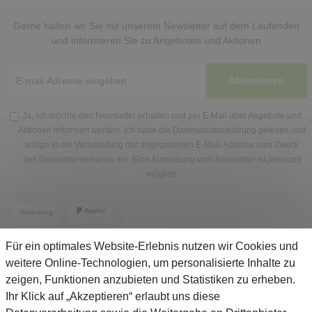
Gerne halten wir Sie mit unserem Newsletter auf dem Laufenden
und informieren Sie zu Angeboten und Aktionen
Abonnieren
Ja, ich möchte den Newsletter erhalten und per E-Mail über Angebote und
Aktionen informiert werden. Ich habe die
Datenschutzerklärung
gelesen und
willige in die Verarbeitung der angegebenen E-Mail-Adresse zum Zweck
des Newsletterversands ein. Eine Abmeldung vom Newsletter ist jederzeit
möglich.
Für ein optimales Website-Erlebnis nutzen wir Cookies und
weitere Online-Technologien, um personalisierte Inhalte zu
zeigen, Funktionen anzubieten und Statistiken zu erheben.
Service
Ihr Klick auf „Akzeptieren“ erlaubt uns diese