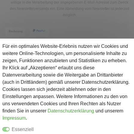
willige in die Verarbeitung der angegebenen E-Mail-Adresse zum Zweck
des Newsletterversands ein. Eine Abmeldung vom Newsletter ist jederzeit
möglich.
Für ein optimales Website-Erlebnis nutzen wir Cookies und
weitere Online-Technologien, um personalisierte Inhalte zu
zeigen, Funktionen anzubieten und Statistiken zu erheben.
Service
Ihr Klick auf „Akzeptieren“ erlaubt uns diese
Datenverarbeitung sowie die Weitergabe an Drittanbieter
(auch in Drittländern) gemäß unserer Datenschutzerklärung.
Unternehmen
Cookies lassen sich jederzeit ablehnen oder in den
Einstellungen anpassen. Weitere Informationen zu den von
Über Gejo
uns verwendeten Cookies und Ihren Rechten als Nutzer
finden Sie in unserer
Daten­schutz­erklärung
und unserem
Kontaktformular
Impressum
.
AGB
Essenziell
Datenschutz