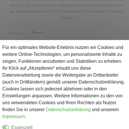
willige in die Verarbeitung der angegebenen E-Mail-Adresse zum Zweck
des Newsletterversands ein. Eine Abmeldung vom Newsletter ist jederzeit
möglich.
Für ein optimales Website-Erlebnis nutzen wir Cookies und
weitere Online-Technologien, um personalisierte Inhalte zu
zeigen, Funktionen anzubieten und Statistiken zu erheben.
Service
Ihr Klick auf „Akzeptieren“ erlaubt uns diese
Datenverarbeitung sowie die Weitergabe an Drittanbieter
(auch in Drittländern) gemäß unserer Datenschutzerklärung.
Unternehmen
Cookies lassen sich jederzeit ablehnen oder in den
Einstellungen anpassen. Weitere Informationen zu den von
Über Gejo
uns verwendeten Cookies und Ihren Rechten als Nutzer
finden Sie in unserer
Daten­schutz­erklärung
und unserem
Kontaktformular
Impressum
.
AGB
Essenziell
Datenschutz