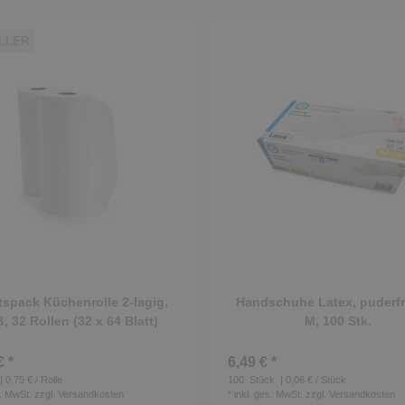
LLER
tspack Küchenrolle 2-lagig,
Handschuhe Latex, puderfre
, 32 Rollen (32 x 64 Blatt)
M, 100 Stk.
€ *
6,49 € *
| 0,75 € / Rolle
100
Stück
| 0,06 € / Stück
s. MwSt.
zzgl.
Versandkosten
*
inkl. ges. MwSt.
zzgl.
Versandkosten