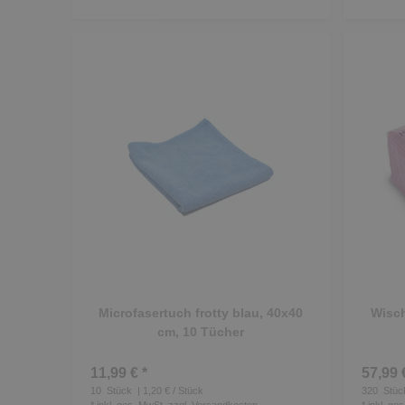
Microfasertuch frotty blau, 40x40
Wisch
cm, 10 Tücher
11,99 € *
57,99 
10
Stück
| 1,20 € / Stück
320
Stüc
*
inkl. ges. MwSt.
zzgl.
Versandkosten
*
inkl. ge