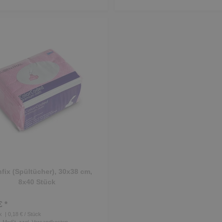
fix (Spültücher), 30x38 cm,
8x40 Stück
€ *
k
| 0,18 € / Stück
s. MwSt.
zzgl.
Versandkosten