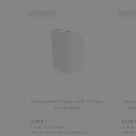
BESTSELLER
BESTSE
Küchenrolle 3-lagig, weiß, 4 Rollen
Vorra
(4 x 50 Blatt)
weiß
3,49 € *
23,99 
4
Rolle
| 0,87 € / Rolle
32
Rolle
*
inkl. ges. MwSt.
zzgl.
Versandkosten
*
inkl. ge