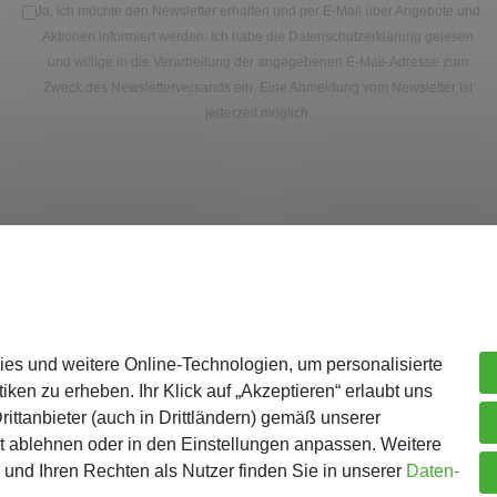
Ja, ich möchte den Newsletter erhalten und per E-Mail über Angebote und
Aktionen informiert werden. Ich habe die
Datenschutzerklärung
gelesen
und willige in die Verarbeitung der angegebenen E-Mail-Adresse zum
Zweck des Newsletterversands ein. Eine Abmeldung vom Newsletter ist
jederzeit möglich.
Unternehmen
Me
ies und weitere Online-Technologien, um personalisierte
Über Gejo
Re
iken zu erheben. Ihr Klick auf „Akzeptieren“ erlaubt uns
Kontaktformular
Lo
ittanbieter (auch in Drittländern) gemäß unserer
AGB
Wa
t ablehnen oder in den Einstellungen anpassen. Weitere
und Ihren Rechten als Nutzer finden Sie in unserer
Daten­
ur Batterieentsorgung
Datenschutz
Ka