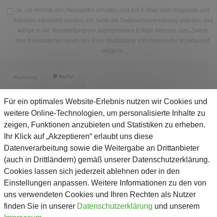
Ja, ich möchte den Newsletter erhalten und per E-Mail über Angebote und
Aktionen informiert werden. Ich habe die
Datenschutzerklärung
gelesen und
willige in die Verarbeitung der angegebenen E-Mail-Adresse zum Zweck
des Newsletterversands ein. Eine Abmeldung vom Newsletter ist jederzeit
möglich.
Für ein optimales Website-Erlebnis nutzen wir Cookies und
weitere Online-Technologien, um personalisierte Inhalte zu
zeigen, Funktionen anzubieten und Statistiken zu erheben.
Service
Ihr Klick auf „Akzeptieren“ erlaubt uns diese
Datenverarbeitung sowie die Weitergabe an Drittanbieter
(auch in Drittländern) gemäß unserer Datenschutzerklärung.
Unternehmen
Cookies lassen sich jederzeit ablehnen oder in den
Einstellungen anpassen. Weitere Informationen zu den von
Über Gejo
uns verwendeten Cookies und Ihren Rechten als Nutzer
finden Sie in unserer
Daten­schutz­erklärung
und unserem
Kontaktformular