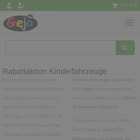
0,00 EUR
l
Textilien
Konzepte
&
Ansätze
Rabattaktion Kinderfahrzeuge
Die Sommertage werden immer
und mehr Fahrzeugen sogar gleich
wärmer und draußen spielen wird zu
10 % Rabatt
auf den angegebenen
einem richtigen Abenteuer. Dazu
Preis. Diese Aktion ist vom
11. Mai bis
gehört auch mit verschiedenen
25. September 2026
gültig.
Fahrzeugen herumzuflitzen! Um die
*Ausgenommen von dieser Aktion
Kleinen mit abwechslungsreichen
sind TurtleBusse, Buggy4Kids,
Fahrzeugen auszustatten vergeben
Zubehörartikel und Ersatzteile. Die