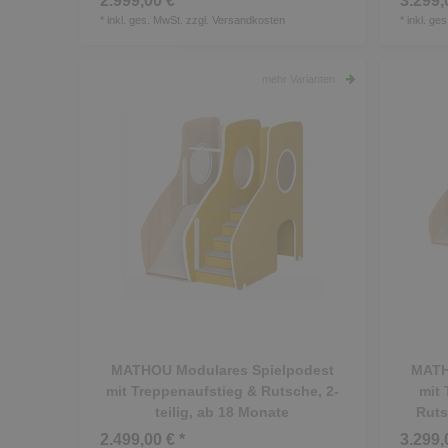
2.999,00 € *
3.299,
*
inkl. ges. MwSt.
zzgl.
Versandkosten
*
inkl. ge
mehr Varianten
MATHOU Modulares Spielpodest
MATH
mit Treppenaufstieg & Rutsche, 2-
mit 
teilig, ab 18 Monate
Ruts
2.499,00 € *
3.299,