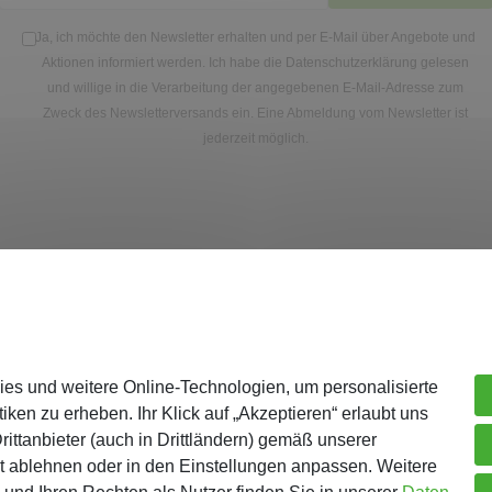
Ja, ich möchte den Newsletter erhalten und per E-Mail über Angebote und
Aktionen informiert werden. Ich habe die
Datenschutzerklärung
gelesen
und willige in die Verarbeitung der angegebenen E-Mail-Adresse zum
Zweck des Newsletterversands ein. Eine Abmeldung vom Newsletter ist
jederzeit möglich.
Unternehmen
Me
ies und weitere Online-Technologien, um personalisierte
Über Gejo
Re
iken zu erheben. Ihr Klick auf „Akzeptieren“ erlaubt uns
Kontaktformular
Lo
ittanbieter (auch in Drittländern) gemäß unserer
AGB
Wa
t ablehnen oder in den Einstellungen anpassen. Weitere