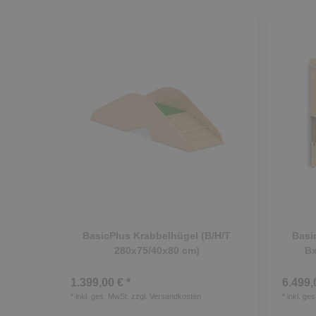
BasicPlus Krabbelhügel (B/H/T
Basi
280x75/40x80 cm)
Bx
1.399,00 € *
6.499,
*
inkl. ges. MwSt.
zzgl.
Versandkosten
*
inkl. ge