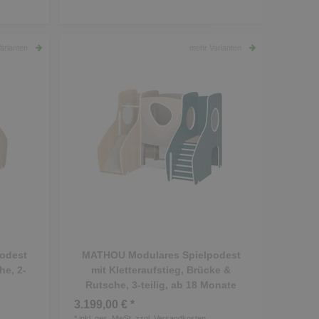
arianten
mehr Varianten
odest
MATHOU Modulares Spielpodest
he, 2-
mit Kletteraufstieg, Brücke &
Rutsche, 3-teilig, ab 18 Monate
3.199,00 € *
*
inkl. ges. MwSt.
zzgl.
Versandkosten