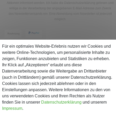
Aktionen informiert werden. Ich habe die
Datenschutzerklärung
gelesen und
willige in die Verarbeitung der angegebenen E-Mail-Adresse zum Zweck
des Newsletterversands ein. Eine Abmeldung vom Newsletter ist jederzeit
möglich.
Für ein optimales Website-Erlebnis nutzen wir Cookies und
weitere Online-Technologien, um personalisierte Inhalte zu
zeigen, Funktionen anzubieten und Statistiken zu erheben.
Service
Ihr Klick auf „Akzeptieren“ erlaubt uns diese
Datenverarbeitung sowie die Weitergabe an Drittanbieter
(auch in Drittländern) gemäß unserer Datenschutzerklärung.
Unternehmen
Cookies lassen sich jederzeit ablehnen oder in den
Einstellungen anpassen. Weitere Informationen zu den von
Über Gejo
uns verwendeten Cookies und Ihren Rechten als Nutzer
finden Sie in unserer
Daten­schutz­erklärung
und unserem
Kontaktformular
Impressum
.
AGB