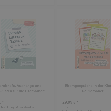
ternbriefe, Aushänge und
Elterngespräche in der Kit
klisten für die Elternarbeit
Dolmetscher
€ *
29,99 € *
s. MwSt.
zzgl.
Versandkosten
1
Set
*
inkl. ges. MwSt.
zzgl.
Versandkosten