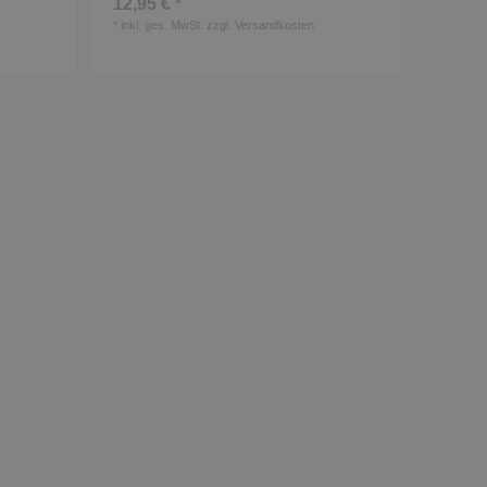
12,95 € *
*
inkl. ges. MwSt.
zzgl.
Versandkosten