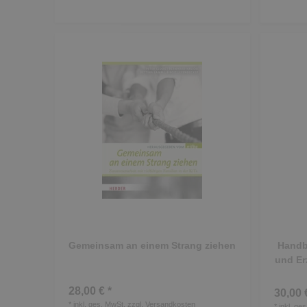
Gemeinsam an einem Strang ziehen
Handbu
und Er
28,00 € *
30,00 
*
inkl. ges. MwSt.
zzgl.
Versandkosten
*
inkl. ge