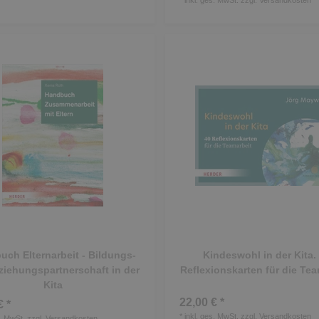
ch Elternarbeit - Bildungs-
Kindeswohl in der Kita.
ziehungspartnerschaft in der
Reflexionskarten für die Tea
Kita
22,00 € *
€ *
*
inkl. ges. MwSt.
zzgl.
Versandkosten
s. MwSt.
zzgl.
Versandkosten