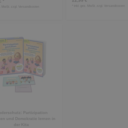
22,99 € *
€ *
*
inkl. ges. MwSt.
zzgl.
Versandkosten
s. MwSt.
zzgl.
Versandkosten
nderschutz: Partizipation
ten und Demokratie lernen in
der Kita