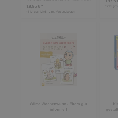
19,95 
19,95 € *
*
inkl. ge
*
inkl. ges. MwSt.
zzgl.
Versandkosten
Wilma Wochenwurm - Eltern gut
Ki
informiert
gestal