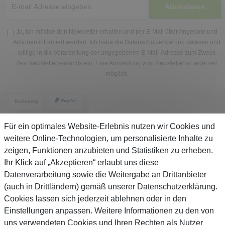
Abonnieren
Ja, ich möchte den Newsletter erhalten und per E-Mail über Angebote und
Aktionen informiert werden. Ich habe die
Datenschutzerklärung
gelesen und
willige in die Verarbeitung der angegebenen E-Mail-Adresse zum Zweck
des Newsletterversands ein. Eine Abmeldung vom Newsletter ist jederzeit
möglich.
Für ein optimales Website-Erlebnis nutzen wir Cookies und
weitere Online-Technologien, um personalisierte Inhalte zu
zeigen, Funktionen anzubieten und Statistiken zu erheben.
Service
Ihr Klick auf „Akzeptieren“ erlaubt uns diese
Datenverarbeitung sowie die Weitergabe an Drittanbieter
(auch in Drittländern) gemäß unserer Datenschutzerklärung.
Unternehmen
Cookies lassen sich jederzeit ablehnen oder in den
Einstellungen anpassen. Weitere Informationen zu den von
Über Gejo
uns verwendeten Cookies und Ihren Rechten als Nutzer