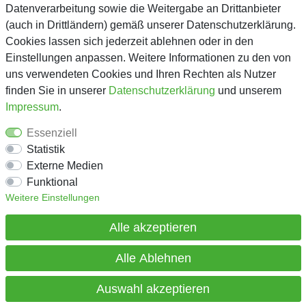
Datenverarbeitung sowie die Weitergabe an Drittanbieter
(auch in Drittländern) gemäß unserer Datenschutzerklärung.
Unternehmen
Cookies lassen sich jederzeit ablehnen oder in den
Einstellungen anpassen. Weitere Informationen zu den von
Über Gejo
uns verwendeten Cookies und Ihren Rechten als Nutzer
finden Sie in unserer
Daten­schutz­erklärung
und unserem
Kontaktformular
Impressum
.
AGB
Essenziell
Datenschutz
Statistik
Impressum
Externe Medien
Lieferkette
Funktional
Weitere Einstellungen
Mein Konto
Alle akzeptieren
Impressum
Alle Ablehnen
Auswahl akzeptieren
© Copyright 2026 Gejo Service GmbH | Alle Rechte vorbehalten.