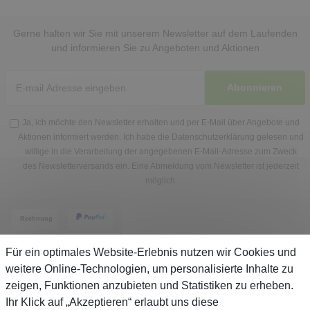
Gerne halten wir Sie mit unserem Newsletter auf dem Laufenden
und informieren Sie zu Angeboten und Aktionen
Abonnieren
Ja, ich möchte den Newsletter erhalten und per E-Mail über Angebote und
Aktionen informiert werden. Ich habe die
Datenschutzerklärung
gelesen und
willige in die Verarbeitung der angegebenen E-Mail-Adresse zum Zweck
des Newsletterversands ein. Eine Abmeldung vom Newsletter ist jederzeit
möglich.
Für ein optimales Website-Erlebnis nutzen wir Cookies und
weitere Online-Technologien, um personalisierte Inhalte zu
zeigen, Funktionen anzubieten und Statistiken zu erheben.
Service
Ihr Klick auf „Akzeptieren“ erlaubt uns diese