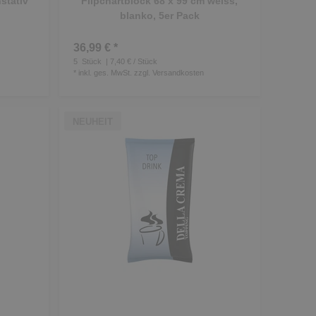
stativ
Flipchartblock 68 x 99 cm weiss,
blanko, 5er Pack
36,99 € *
5
Stück
| 7,40 € / Stück
*
inkl. ges. MwSt.
zzgl.
Versandkosten
NEUHEIT