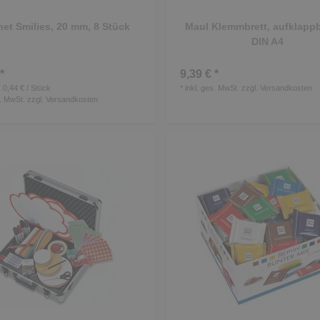
et Smilies, 20 mm, 8 Stück
Maul Klemmbrett, aufklappba
DIN A4
*
9,39 € *
 0,44 € / Stück
*
inkl. ges. MwSt.
zzgl.
Versandkosten
s. MwSt.
zzgl.
Versandkosten