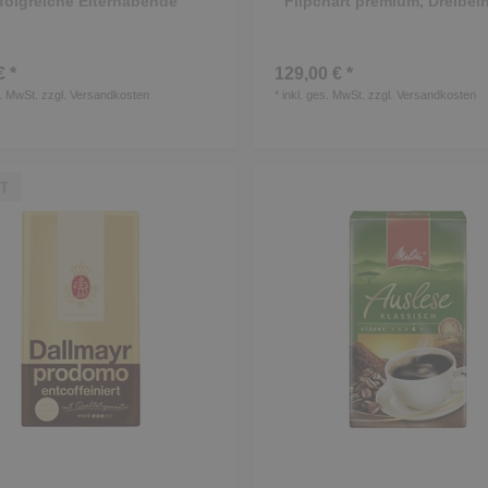
folgreiche Elternabende
Flipchart premium, Dreibein
€ *
129,00 € *
s. MwSt.
zzgl.
Versandkosten
*
inkl. ges. MwSt.
zzgl.
Versandkosten
T