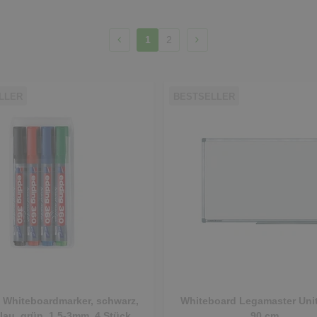
1
2
LLER
BESTSELLER
 Whiteboardmarker, schwarz,
Whiteboard Legamaster Unit
blau, grün, 1,5-3mm, 4 Stück
90 cm