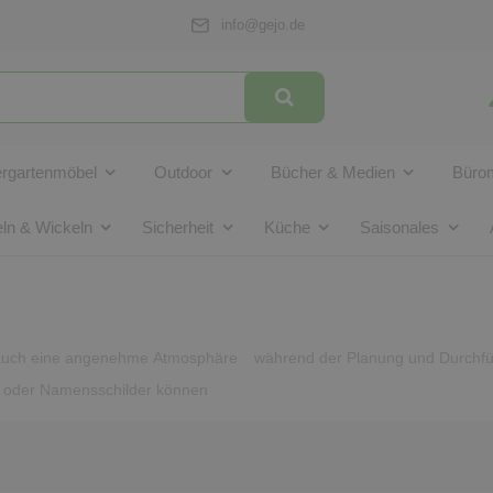
info@gejo.de
ergartenmöbel
Outdoor
Bücher & Medien
Bürom
ln & Wickeln
Sicherheit
Küche
Saisonales
n auch eine angenehme Atmosphäre
während der Planung und Durchfü
rds oder Namensschilder können