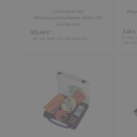
Litfaßsäule mit
Magn
Whiteboardoberfläche, Höhe 220
cm, fahrbar
3,49 € 
915,00 € *
8
Stück
|
*
inkl. ges. MwSt.
zzgl.
Versandkosten
*
inkl. ge