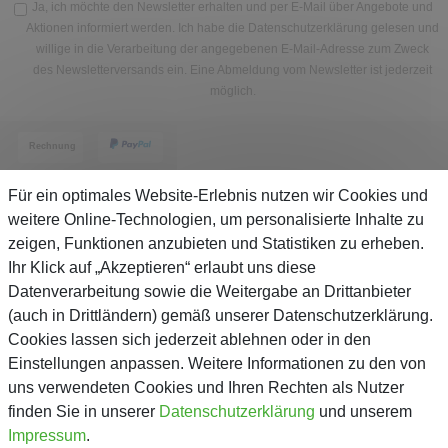
Ja, ich möchte den Newsletter erhalten und per E-Mail über Angebote und
Aktionen informiert werden. Ich habe die
Datenschutzerklärung
gelesen und
willige in die Verarbeitung der angegebenen E-Mail-Adresse zum Zweck
des Newsletterversands ein. Eine Abmeldung vom Newsletter ist jederzeit
möglich.
Für ein optimales Website-Erlebnis nutzen wir Cookies und
weitere Online-Technologien, um personalisierte Inhalte zu
zeigen, Funktionen anzubieten und Statistiken zu erheben.
Service
Ihr Klick auf „Akzeptieren“ erlaubt uns diese
Datenverarbeitung sowie die Weitergabe an Drittanbieter
(auch in Drittländern) gemäß unserer Datenschutzerklärung.
Unternehmen
Cookies lassen sich jederzeit ablehnen oder in den
Einstellungen anpassen. Weitere Informationen zu den von
Über Gejo
uns verwendeten Cookies und Ihren Rechten als Nutzer
finden Sie in unserer
Daten­schutz­erklärung
und unserem
Kontaktformular
Impressum
.
AGB